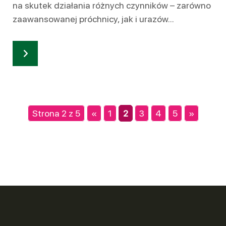
na skutek działania różnych czynników – zarówno
zaawansowanej próchnicy, jak i urazów...
Strona 2 z 5
«
1
2
3
4
5
»