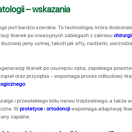
tologii – wskazania
ii jest bardzo szerokie. To technologia, która doskonale
racji tkanek po inwazyjnych zabiegach z zakresu
chirurg
śluzowej jamy ustnej, takich jak afty, nadżerki, owrzodze
regenerację tkanek po usunięciu zęba, zapobiega powsta
ziąseł oraz przyzębia – wspomaga proces odbudowy tkane
ologicznego
.
ralgii i przewlekłego bólu nerwu trójdzielnego, a także 
iczne. W
protetyce
i
ortodoncji
wspomaga adaptację tkan
tany zapalne.