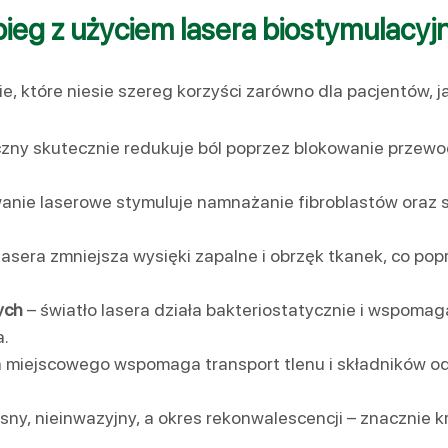
abieg z użyciem lasera biostymulacy
, które niesie szereg korzyści zarówno dla pacjentów, ja
czny skutecznie redukuje ból poprzez blokowanie przew
anie laserowe stymuluje namnażanie fibroblastów oraz s
lasera zmniejsza wysięki zapalne i obrzęk tkanek, co pop
nych
– światło lasera działa bakteriostatycznie i wspomag
a.
 miejscowego wspomaga transport tlenu i składników od
sny, nieinwazyjny, a okres rekonwalescencji – znacznie k