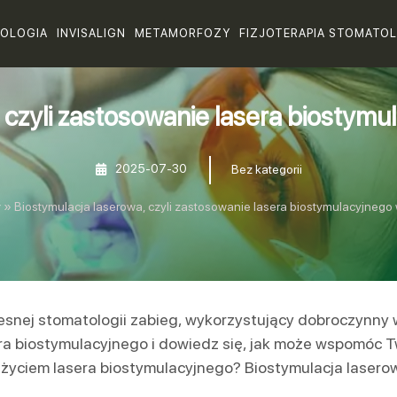
OLOGIA
INVISALIGN
METAMORFOZY
FIZJOTERAPIA STOMATO
 czyli zastosowanie lasera biostymu
2025-07-30
Bez kategorii
y
»
Biostymulacja laserowa, czyli zastosowanie lasera biostymulacyjnego 
snej stomatologii zabieg, wykorzystujący dobroczynny 
sera biostymulacyjnego i dowiedz się, jak może wspomóc Tw
 użyciem lasera biostymulacyjnego? Biostymulacja lasero