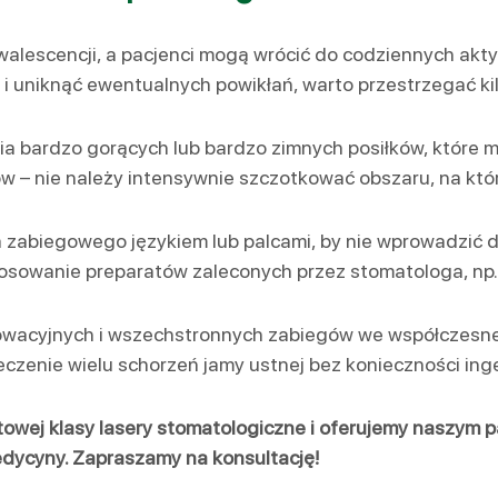
alescencji, a pacjenci mogą wrócić do codziennych akty
i uniknąć ewentualnych powikłań, warto przestrzegać kil
a bardzo gorących lub bardzo zimnych posiłków, które m
– nie należy intensywnie szczotkować obszaru, na który 
a zabiegowego językiem lub palcami, by nie wprowadzić 
tosowanie preparatów zaleconych przez stomatologa, np.
nnowacyjnych i wszechstronnych zabiegów we współczesne
czenie wielu schorzeń jamy ustnej bez konieczności inger
owej klasy lasery stomatologiczne i oferujemy naszym 
edycyny. Zapraszamy na konsultację!