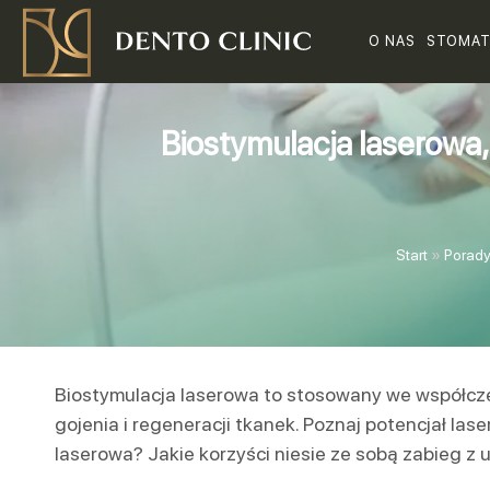
O NAS
STOMAT
Biostymulacja laserowa,
Start
»
Porad
Biostymulacja laserowa to stosowany we współcze
gojenia i regeneracji tkanek. Poznaj potencjał la
laserowa? Jakie korzyści niesie ze sobą zabieg z