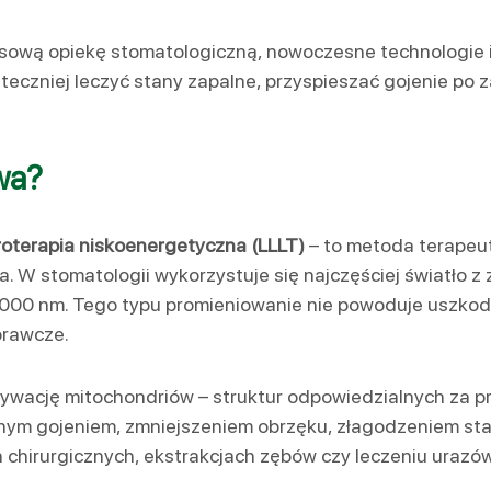
ową opiekę stomatologiczną, nowoczesne technologie i
teczniej leczyć stany zapalne, przyspieszać gojenie po 
wa?
roterapia niskoenergetyczna (LLLT)
– to metoda terapeuty
a. W stomatologii wykorzystuje się najczęściej światło z 
-1000 nm. Tego typu promieniowanie nie powoduje uszkodz
prawcze.
ywację mitochondriów – struktur odpowiedzialnych za p
onym gojeniem, zmniejszeniem obrzęku, złagodzeniem st
 chirurgicznych, ekstrakcjach zębów czy leczeniu urazów