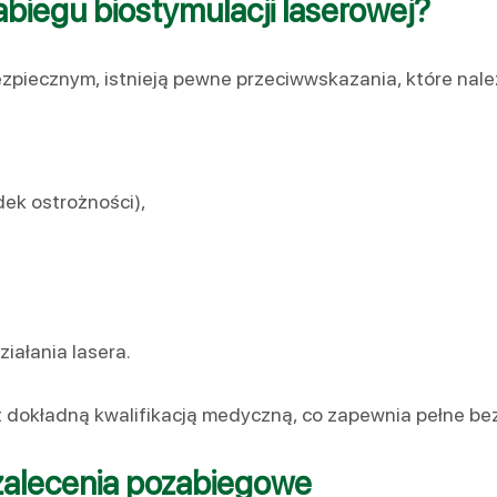
abiegu biostymulacji laserowej?
ezpiecznym, istnieją pewne przeciwwskazania, które na
dek ostrożności),
iałania lasera.
 dokładną kwalifikacją medyczną, co zapewnia pełne be
 zalecenia pozabiegowe