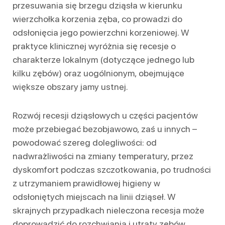
przesuwania się brzegu dziąsła w kierunku
wierzchołka korzenia zęba, co prowadzi do
odsłonięcia jego powierzchni korzeniowej. W
praktyce klinicznej wyróżnia się recesje o
charakterze lokalnym (dotyczące jednego lub
kilku zębów) oraz uogólnionym, obejmujące
większe obszary jamy ustnej.
Rozwój recesji dziąsłowych u części pacjentów
może przebiegać bezobjawowo, zaś u innych –
powodować szereg dolegliwości: od
nadwrażliwości na zmiany temperatury, przez
dyskomfort podczas szczotkowania, po trudności
z utrzymaniem prawidłowej higieny w
odsłoniętych miejscach na linii dziąseł. W
skrajnych przypadkach nieleczona recesja może
doprowadzić do rozchwiania i utraty zębów.