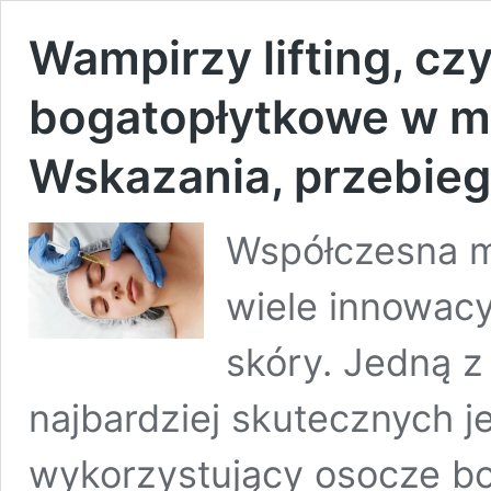
Wampirzy lifting, cz
bogatopłytkowe w me
Wskazania, przebieg
Współczesna m
wiele innowac
skóry. Jedną z
najbardziej skutecznych je
wykorzystujący osocze bo